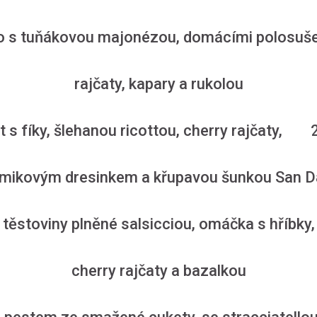
ato s tuňákovou majonézou, domácími polos
rajčaty, kapary a rukolou
t s fíky, šlehanou ricottou, cherry rajčaty, 
mikovým dresinkem a křupavou šunkou San D
těstoviny plněné salsicciou, omáčka s hříbk
cherry rajčaty a bazalkou