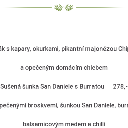
ák s kapary, okurkami, pikantní majonézou C
a opečeným domácím chlebem
Sušená šunka San Daniele s Burratou 278,-
 pečenými broskvemi, šunkou San Daniele, bu
balsamicovým medem a chilli