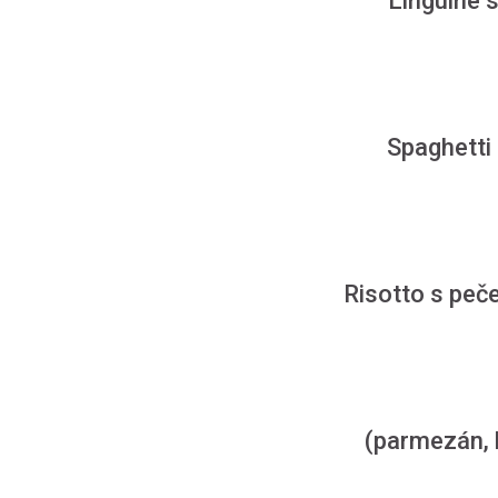
Linguine 
Spaghett
Risotto s peč
(parmezán, b