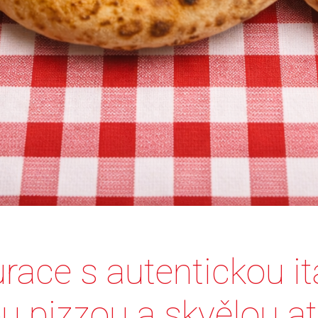
race s autentickou it
u pizzou a skvělou a