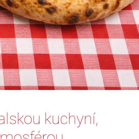
alskou kuchyní,
tmosférou.