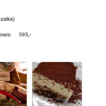
azalka)
mezánem 595,-