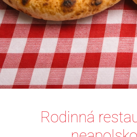
Rodinná restau
neapolsko