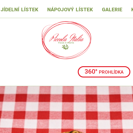
jídelní lístek
nápojový lístek
galerie
360° prohlídka