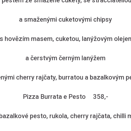
s pestem ze smažené cukety, se stracciate
a smaženými cuketovými chipsy
i s hovězím masem, cuketou, lanýžovým ole
a čerstvým černým lanýžem
enými cherry rajčaty, burratou a bazalkový
Pizza Burrata e Pesto 358,-
azalkové pesto, rukola, cherry rajčata, chilli 