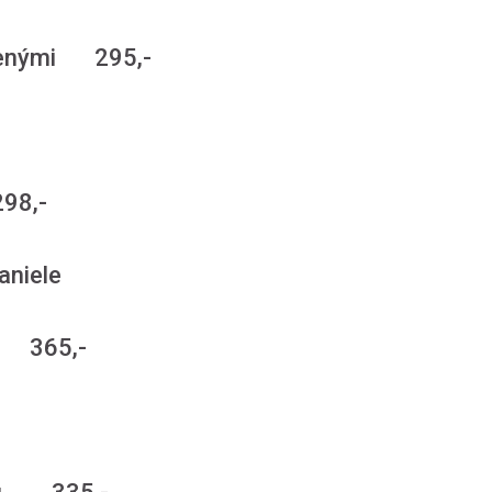
ušenými 295,-
298,-
aniele
y, 365,-