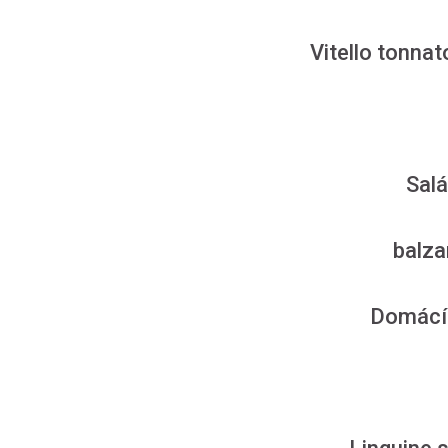
Vitello tonn
Salá
balza
Domácí 