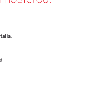
talia
.
d.