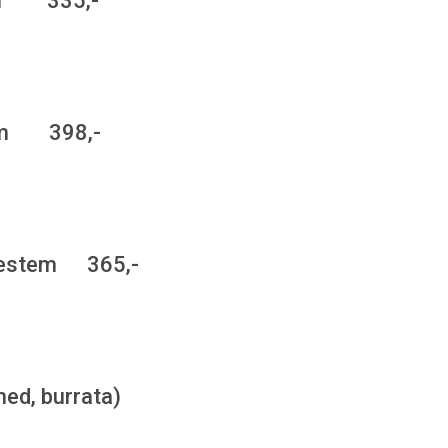
llou 335,-
jem 398,-
m pestem 365,-
med, burrata)