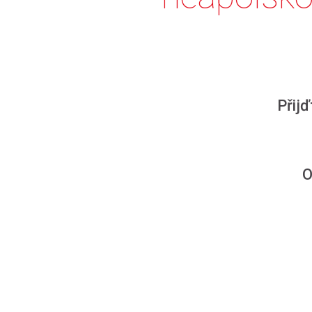
Přijď
O