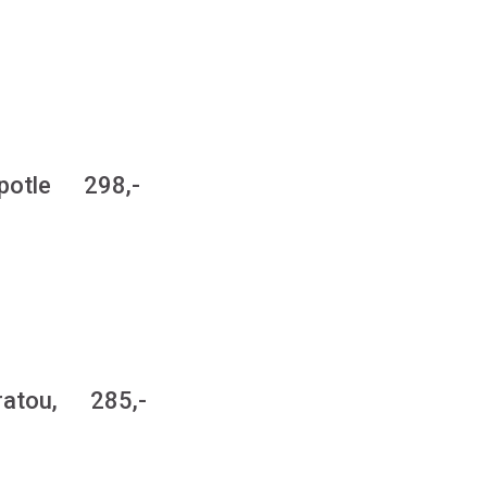
hipotle 298,-
rratou, 285,-